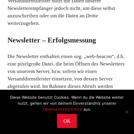
Versanddienstleister nutzt die Daten unserer
Newsletterempfänger jedoch nicht, um diese selbst
anzuschreiben oder um die Daten an Dritte
weiterzugeben.
Newsletter – Erfolgsmessung
Die Newsletter enthalten einen sog. „web-beacon“, d.h.
eine pixelgroße Datei, die beim Öffnen des Newsletters
von unserem Server, bzw. sofern wir einen
Versanddienstleister einsetzen, von dessen Server
abgerufen wird. Im Rahmen dieses Abrufs werden
zunächst technische Informationen, wie Informationen
Diese Website benutzt Cookies. Wenn du die Website weiter
zum Browser und Ihrem System, als auch Ihre IP-
nutzt, gehen wir von deinem Einverständnis unserer
Adresse und Zeitpunkt des Abrufs erhoben.
Datenschutzrichtlinie
aus.
OK
Diese Informationen werden zur technischen
2026 © CultureWorks •
Impressum
•
Archiv
•
Datenschutz
Verbesserung der Services anhand der technischen