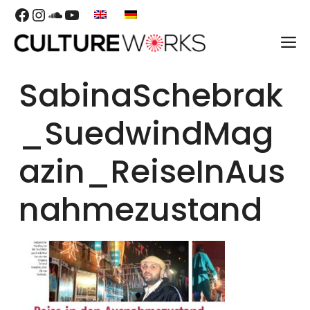
Skip
Facebook
Instagram
SoundCloud
YouTube
to
M
content
SabinaSchebrak
_SuedwindMag
azin_ReiseInAus
nahmezustand