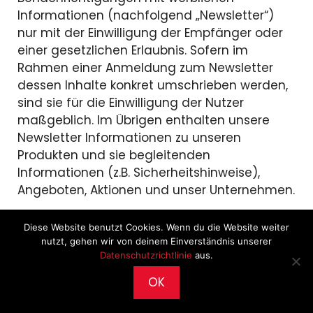
Informationen (nachfolgend „Newsletter“)
nur mit der Einwilligung der Empfänger oder
einer gesetzlichen Erlaubnis. Sofern im
Rahmen einer Anmeldung zum Newsletter
dessen Inhalte konkret umschrieben werden,
sind sie für die Einwilligung der Nutzer
maßgeblich. Im Übrigen enthalten unsere
Newsletter Informationen zu unseren
Produkten und sie begleitenden
Informationen (z.B. Sicherheitshinweise),
Angeboten, Aktionen und unser Unternehmen.
Double-Opt-In und Protokollierung: Die
Diese Website benutzt Cookies. Wenn du die Website weiter
Anmeldung zu unserem Newsletter erfolgt in
nutzt, gehen wir von deinem Einverständnis unserer
Datenschutzrichtlinie
aus.
einem sog. Double-Opt-In-Verfahren. D.h. Sie
erhalten nach der Anmeldung eine E-Mail, in
OK
2026 © CultureWorks •
Impressum
•
Archiv
•
der Sie um die Bestätigung Ihrer Anmeldung
Datenschutz
gebeten werden. Diese Bestätigung ist