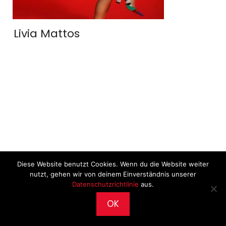
Livia Mattos
Diese Website benutzt Cookies. Wenn du die Website weiter
nutzt, gehen wir von deinem Einverständnis unserer
Datenschutzrichtlinie
aus.
OK
2026 © CultureWorks •
Impressum
•
Archiv
•
Datenschutz