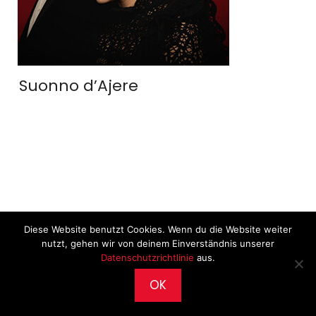
Suonno d’Ajere
Diese Website benutzt Cookies. Wenn du die Website weiter
nutzt, gehen wir von deinem Einverständnis unserer
Datenschutzrichtlinie
aus.
OK
2026 © CultureWorks •
Impressum
•
Archiv
•
Datenschutz